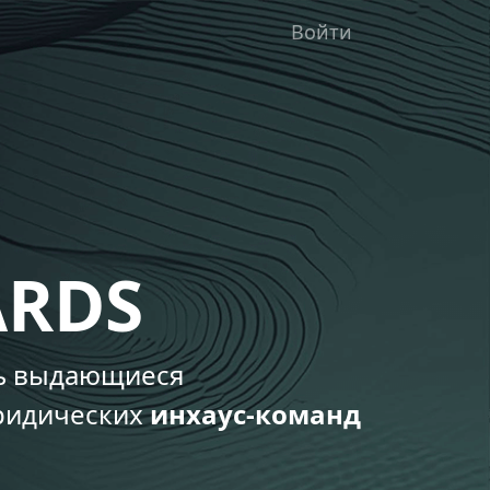
Войти
ARDS
ть выдающиеся
ридических
инхаус-команд