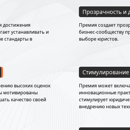
Прозрачность и 
я достижения
Премия создает проз
гает устанавливать и
бизнес-сообществу п
е стандарты в
выборе юристов.
Стимулирование
чению высоких оценок
Премия может включа
ты мотивированы
инновационные практ
шать качество своей
стимулирует юридиче
внедрению новых тех