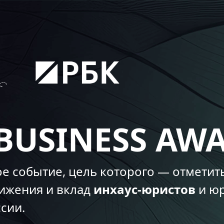
 BUSINESS AW
е событие, цель которого — отмети
ижения и вклад
инхаус-юристов
и ю
ссии.