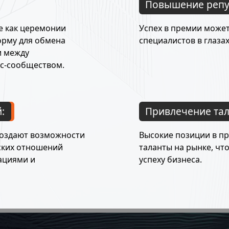
Повышение репу
е как церемонии
Успех в премии може
орму для обмена
специалистов в глаза
и между
с-сообществом.
:
Привлечение тал
создают возможности
Высокие позиции в п
ских отношений
таланты на рынке, чт
ациями и
успеху бизнеса.